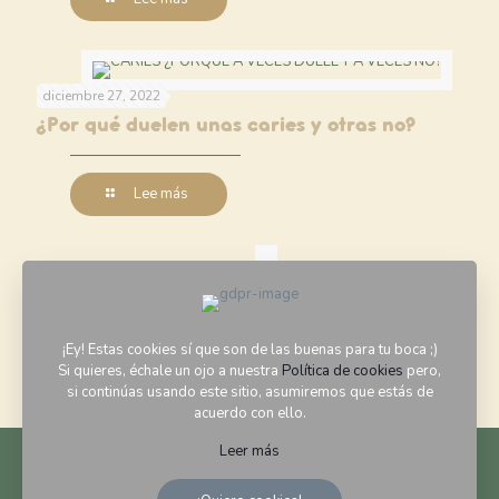
diciembre 27, 2022
¿Por qué duelen unas caries y otras no?
Lee más
diciembre 27, 2022
ENDODONCIA
¡Ey! Estas cookies sí que son de las buenas para tu boca ;)
Si quieres, échale un ojo a nuestra
Política de cookies
pero,
Lee más
si continúas usando este sitio, asumiremos que estás de
acuerdo con ello.
Leer más
Todos los Derechos Reservados a Clínica Dental Las Huesas ©
by La Pepa Studio