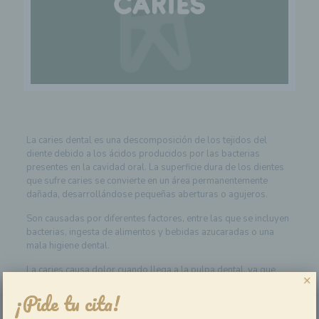
La caries dental es una descomposición de los tejidos del
diente debido a los ácidos producidos por las bacterias
presentes en la cavidad oral. La superficie dura de los dientes
que sufre caries se convierte en un área permanentemente
dañada, desarrollándose pequeñas aberturas o agujeros.
Son causadas por diferentes factores, entre las que se incluyen
bacterias, ingesta de alimentos y bebidas azucaradas o una
mala higiene dental.
La caries causa dolor cuando llega a la pulpa dental, ya que
×
ésta contiene terminaciones nerviosas que son muy sensibles
¡Pide tu cita!
al dolor, el cual puede producirse por presión o estímulos
calientes o fríos. Si no se tratan, pueden afectar a las capas más