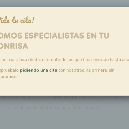
ide tu cita!
e los dientes ​🦷 superiores e inferiores y el término también pue
OMOS ESPECIALISTAS EN TU
las estructuras óseas.
ONRISA
asticatorio.
os una clínica dental diferente de las que has conocido hasta aho
pruébalo
pidiendo una cita
con nosotros, ¡la primera, sin
promiso!
superiores e inferiores
es mayor de lo normal, dejando espacio en
rirán más de un tercio del
arco inferior
cuando estén cerrados.
os se tocan de borde a borde cuando están cerrados.