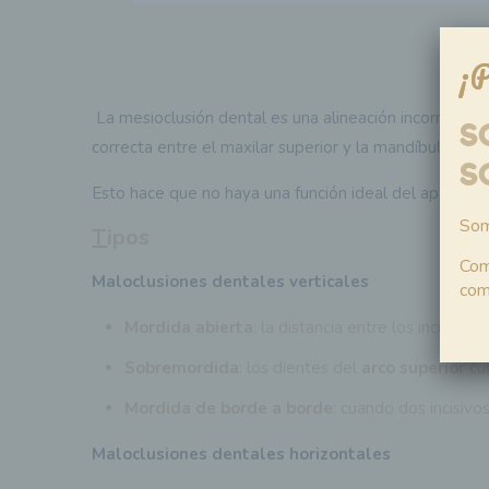
¡P
La mesioclusión dental es una alineación incorrecta d
S
correcta entre el maxilar superior y la mandíbula, de 
S
Esto hace que no haya una función ideal del aparato m
Som
T
ipos
Com
Maloclusiones dentales verticales
com
Mordida abierta
: la distancia entre los incisivos
Sobremordida
: los dientes del
arco superior
cub
Mordida de borde a borde
: cuando dos incisiv
Maloclusiones dentales horizontales