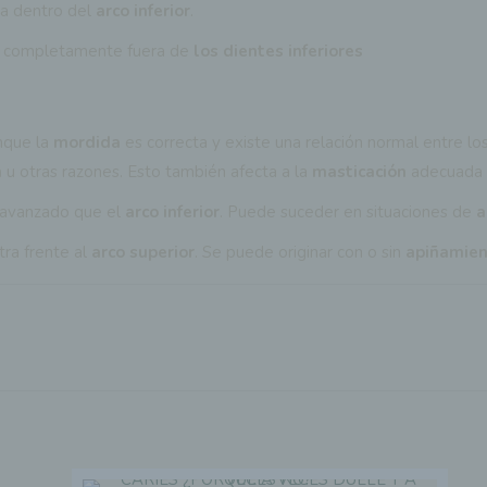
a dentro del
arco inferior
.
 completamente fuera de
los dientes inferiores
unque la
mordida
es correcta y existe una relación normal entre lo
n
u otras razones. Esto también afecta a la
masticación
adecuada 
avanzado que el
arco inferior
. Puede suceder en situaciones de
a
ra frente al
arco superior
. Se puede originar con o sin
apiñamie