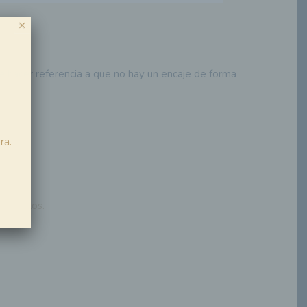
×
de hacer referencia a que no hay un encaje de forma
ra.
tre ellos.