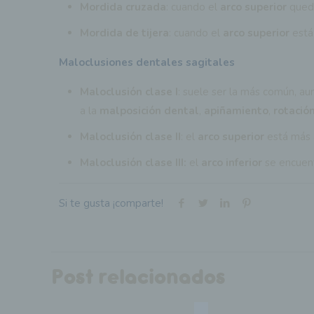
Mordida cruzada
: cuando el
arco superior
qued
Mordida de tijera
: cuando el
arco superior
está
Maloclusiones dentales sagitales
Maloclusión clase I
: suele ser la más común, a
a la
malposición dental
,
apiñamiento
,
rotació
Maloclusión clase II
: el
arco superior
está más 
Maloclusión clase III:
el
arco inferior
se encuent
Si te gusta ¡comparte!
Post relacionados