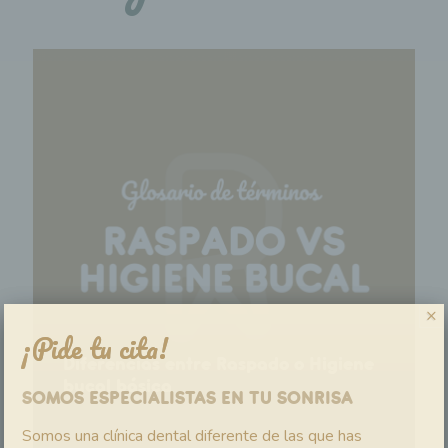
×
¡Pide tu cita!
Diferencias entre Raspado o Higiene
¿Por qué duelen unas caries y otras
bucal básica
SOMOS ESPECIALISTAS EN TU SONRISA
no?
ENDODONCIA
ALVEOLITIS
CEFALOMETRÍA
CELULITIS FACIAL ODONTÓGENA
MORDIDA CRUZADA
INJERTO GENGIVAL
MESIOCLUSIÓN
Somos una clínica dental diferente de las que has
ANQUILOSIS